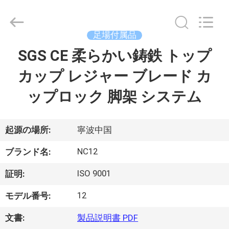
Copyright
©
2018
-
2026
足場付属品
Sunrise
Foundry
SGS CE 柔らかい鋳鉄 トップ
家
CO.,LTD.
All
Rights
カップ レジャー ブレード カ
へ
Reserved.
ップロック 脚架 システム
製
品
起源の場所:
寧波中国
NC12
ブランド名:
ビ
ISO 9001
証明:
デ
12
モデル番号:
オ
文書:
製品説明書 PDF