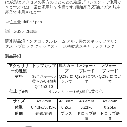
は,成形とアクセスの両方のほとんどの建設プロジェクトで使用で
く
きます.それは非常に汎用的で多様です. 船舶産業,石油とガス,航空
産業で使用されます.
だ
単位重量: 460g / pcs
さ
認証:SGSとCE認証
い
関連製品: R
インクロック,フレーム,アルミ製のスキャッファリン
グ,カップロック,クイックステージ,移動式スキャッファリング
製品詳細
ニ
アクセサリ
トップカップ
底のカッ
レジャー・
レジャー・
ュ
ーの種類
プ
ブレード
ブレード
材料
35# スチール
Q235 に
Q235 につい
Q235 につい
ー
柔らかい鋳鉄
ついて
て
て
QT450-10
仕上げ&色
セルフカラー (黒),銀色,黄金色
ス
サイズ
48.3mm
48.3mm
48.3mm
48.3mm
体重
0.43kg/0.45kg
0.2kg
0.21kg
0.25kg
引
船舶
鋳鋼/鋳鉄
プレス
ドロップ鍛
ドロップ鍛
造
造
金