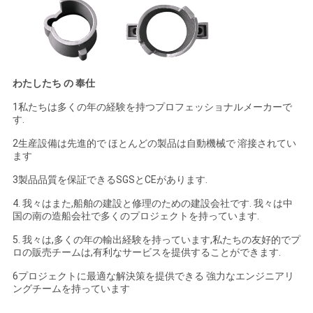
を
求
め
わたしたち の 奉仕
て
1私たちは多くの年の経験を持つプロフェッショナルメーカーで
す.
く
2生産設備は先進的で ほとんどの製品は自動機械で 溶接されてい
ます
だ
3製品品質を保証できるSGSとCEがあります.
さ
4. 我々はまた,船舶の建設と修理のための建設会社です. 我々は中
い
国の南の造船会社で多くのプロジェクトを持っています.
5. 我々は,多くの年の輸出経験を持っています,私たちの友好的でプ
ロの販売チームは,有利なサービスを提供することができます.
地
6プロジェクトに最適な解決策を提供できる 強力なエンジニアリ
ングチームを持っています
図