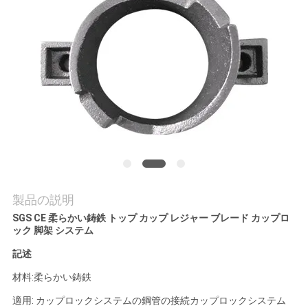
場
ツ
ア
ー
品
質
管
製品の説明
理
SGS CE 柔らかい鋳鉄 トップ カップ レジャー ブレード カップロ
ック 脚架 システム
記述
連
材料:柔らかい鋳鉄
絡
適用: カップロックシステムの鋼管の接続
カップロックシステム