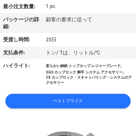
1 pc
最小注文数量:
わ
た
パッケージの詳
顧客の要求に従って
細:
し
受渡し時間:
25日
た
支払条件:
トン/ Tは、リットル/℃
ち
,
ハイライト:
柔らかい鋳鉄 トップカップ レジャーブレード
に
,
SGS カップロック 脚手 システム アクセサリー
CE カップロック・スキャッパリング・システムのア
つ
クセサリー
い
ベストプライス
て
工